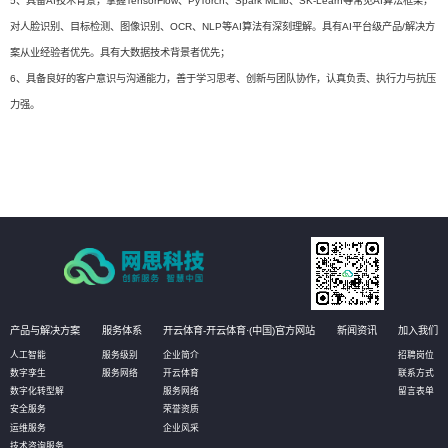
5、具备AI技术背景，掌握TensorFlow、PyTorch、Spark MLlib、SK-Learn等常见AI算法框架，
对人脸识别、目标检测、图像识别、OCR、NLP等AI算法有深刻理解。具有AI平台级产品/解决方
案从业经验者优先。具有大数据技术背景者优先；
6、具备良好的客户意识与沟通能力，善于学习思考、创新与团队协作，认真负责、执行力与抗压
力强。
产品与解决方案
服务体系
开云体育-开云体育·(中国)官方网站
新闻资讯
加入我们
人工智能
服务级别
企业简介
招聘岗位
数字孪生
服务网络
开云体育
联系方式
数字化转型解
服务网络
留言表单
安全服务
荣誉资质
运维服务
企业风采
技术咨询服务