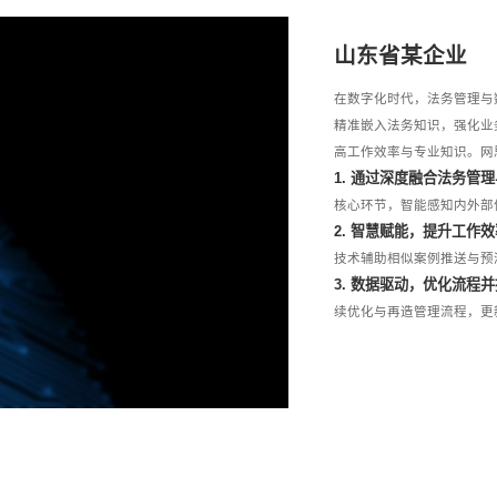
山东省某企业
在数字化时代，法务管理与
精准嵌入法务知识，强化业
高工作效率与专业知识。网
1. 通过深度融合法务管
核心环节，智能感知内外部
2. 智慧赋能，提升工作
技术辅助相似案例推送与预
3. 数据驱动，优化流程
续优化与再造管理流程，更