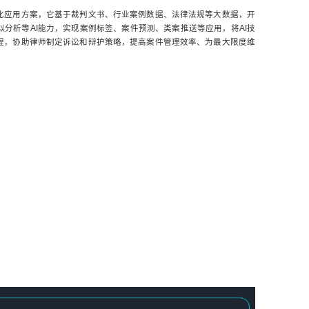
化应用方案，它基于裁判文书、行业案例数据、法律法规等大数据，开
分析等AI能力，实现案例标签、案件预测、类案推送等应用，将AI技
程，协助律师制定诉讼和辩护策略，提高案件管理效率、为最大限度维