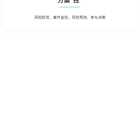
方案“控”
风险防范、案件监控、风险预测、参与决策
根据全生命周期管理特点，对案件管
在支持法务基础数
理、争议诉讼、知识产权等核心业务
确、及时记录的基础