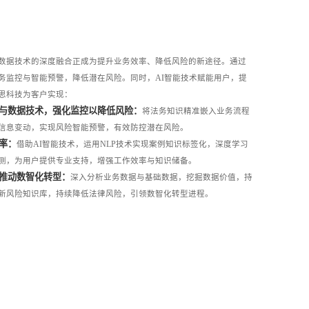
数据技术的深度融合正成为提升业务效率、降低风险的新途径。通过
务监控与智能预警，降低潜在风险。同时，AI智能技术赋能用户，提
思科技为客户实现：
理与数据技术，强化监控以降低风险：
将法务知识精准嵌入业务流程
信息变动，实现风险智能预警，有效防控潜在风险。
效率：
借助AI智能技术，运用NLP技术实现案例知识标签化，深度学习
测，为用户提供专业支持，增强工作效率与知识储备。
并推动数智化转型：
深入分析业务数据与基础数据，挖掘数据价值，持
新风险知识库，持续降低法律风险，引领数智化转型进程。