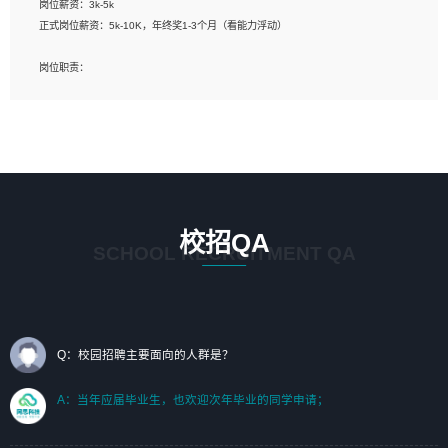
岗位薪资：3k-5k
标志及吉祥物设计，效果图后期处理等。
正式岗位薪资：5k-10K，年终奖1-3个月（看能力浮动）
岗位要求：
岗位职责：
1、艺术设计类相关专业；（其中需求分析顾问不限专业）
1、完成主要工作：项目解决方案策划与编写，项目投标方案编写、项目申报方案编
2、热爱展览展示设计工作，熟悉行业动向，设计专业知识和产品专业知识；
写；
3、具有良好的人际沟通、准确判断客户需求并执行的能力、较强的团队合作能力和
2、人才队伍建设：完善SPL人才沉淀，积聚力量，为公司各省项目打单提供全面支
服务意识。
撑。
任职要求：
1. 熟悉 Javascript, CSS, HTML, Vue, Git;
校招QA
2. 熟悉 前端常用框架, 能独立完成设计给予的 UI 效果;
SCHOOL RECRUITMENT QA
3. 有良好的代码习惯, 低级错误出现频率低;
4. 具备优秀的沟通和协调能力，能承受比较大的工作压力;
5. 自我驱动力强, 能自主学习新知识新技术, 并具有较强的自学能力;
6. 了解前端设计及后端开发, 可快速和同事对接工作;
7. 了解或熟悉 WebGL 及相关框架优先。
Q：校园招聘主要面向的人群是？
（岗位人员专职于行业应用解决方案、项目申报方案、投标方案的策划编写）
A：当年应届毕业生，也欢迎次年毕业的同学申请；