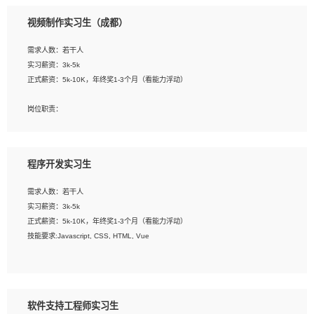
3、配合平面设计师完成项目最终的整体汇报方案；参与项目例会，项目完工总结报
视频制作实习生（成都）
告，设计项目文件管理和资料库维护；
4、 创新设计表现形式，优化流程、提高设计工作效率；
需求人数：若干人
5、 设计内容包括但不限于：展厅/博物馆/展馆的规划与空间设计，人机界面设计，
实习薪资：3k-5k
标志及吉祥物设计，效果图后期处理等。
正式薪资：5k-10K，年终奖1-3个月（看能力浮动）
岗位要求：
岗位职责：
1、艺术设计类相关专业；
1、各类企业宣传片视频的剪辑和片头片尾包装；
2、热爱展览展示设计工作，熟悉行业动向，设计专业知识和产品专业知识；
2、广告片的后期剪辑与整体特效合成；
3、具有良好的人际沟通、准确判断客户需求并执行的能力、较强的团队合作能力和
3、特效及动画制作并了解后期合成软件。
服务意识。
程序开发实习生
岗位要求：
需求人数：若干人
1、热爱影视，责任心强，有强烈的兴趣和后期制作的主观能动性；
实习薪资：3k-5k
2、熟练使用After Effect、Photo Shop、熟练掌握视频剪辑和特效包装软件；
正式薪资：5k-10K，年终奖1-3个月（看能力浮动）
3、能对影片后期进行整体调色控制，具备一定审美感；
技能要求:Javascript, CSS, HTML, Vue
4、在剪辑上会思考，有一定编导思维；
5、踏实， 勤奋，愿意在工作中不断学习，提高自我；
工作职责：
6、能与同事友好相处。
1. 负责公司的前端项目的开发;
2. 负责公司已有项目的维护及迭代;
软件支持工程师实习生