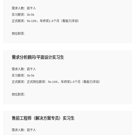
工作要求:
需求人数：若干人
1. 熟悉 Javascript, CSS, HTML, Vue, Git;
实习薪资：3k-5k
2. 熟悉前端常用框架, 能独立完成设计给予的 UI 效果;
正式薪资：5k-10K，年终奖1-3个月（看能力浮动）
3. 有良好的代码习惯, 低级错误出现频率低;
4. 具备优秀的沟通和协调能力，能承受比较大的工作压力;
岗位职责:
5. 自我驱动力强, 能自主学习新知识新技术, 并具有较强的自学能力;
1. 为企业客户提供软件技术服务。包括安装、升级、配置、调优、故障诊断等工
6. 了解前端设计及后端开发, 可快速和同事对接工作;
作；
7. 了解或熟悉 WebGL 及相关框架优先。
2. 在此基础上，并能为客户提供客户化技术支持方案，提升软件使用效率与价值。
需求分析顾问/平面设计实习生
任职要求:
需求人数：若干人
1. 计算机专业相关背景；
实习薪资：3k-5k
2. 自我学习和动手能力强，对操作系统、数据库有一定基础和兴趣；
正式薪资：正式岗位薪资：5k-10K，年终奖1-3个月（看能力浮动）
3.沟通能力强、有基础客户服务意识。
岗位职责：
1、 沟通客户需求，分析其实施的可行性，辅助项目经理完成展示策划、设计；
2、 把握设计时间节点，控制设计进度，完成展示设计任务；
3、配合平面设计师完成项目最终的整体汇报方案；参与项目例会，项目完工总结报
售前工程师（解决方案专员）实习生
告，设计项目文件管理和资料库维护；
4、 创新设计表现形式，优化流程、提高设计工作效率；
需求人数：若干人
5、 设计内容包括但不限于：展厅/博物馆/展馆的规划与空间设计，人机界面设计，