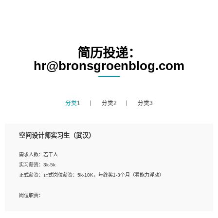
简历投递：
hr@bronsgroenblog.com
分类1
分类2
分类3
空间设计师实习生（武汉）
需求人数：若干人
实习薪资：3k-5k
正式薪资：正式岗位薪资：5k-10K，年终奖1-3个月（看能力浮动）
岗位职责：
1、 沟通客户需求，分析其实施的可行性，辅助项目经理完成展示策划、设计；
2、 把握设计时间节点，控制设计进度，完成展示设计任务；