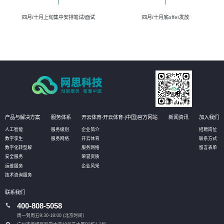
四月/十月上旬集中安排笔试/面试
四月/十月底offer发放
产品与解决方案
服务体系
开云体育-开云体育·(中国)官方网站
新闻资讯
加入我们
人工智能
服务级别
企业简介
招聘岗位
数字孪生
服务网络
开云体育
联系方式
数字化转型解
服务网络
留言表单
安全服务
荣誉资质
运维服务
企业风采
技术咨询服务
联系我们
400-808-5058
周一到周五9:30-18:00 (北京时间）