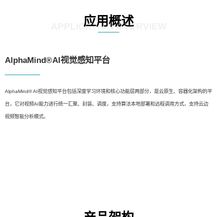
应用概述
APPLICATION OVERVIEW
AlphaMind®AI视觉感知平台
AlphaMind® AI视觉感知平台包括深度学习环境和核心功能层两部分，是云原生、容器化架构的平
台，它对视频AI能力进行统一汇聚、封装、调度，支持算法本地部署和远程调用方式，支持云边
视频智能分析模式。