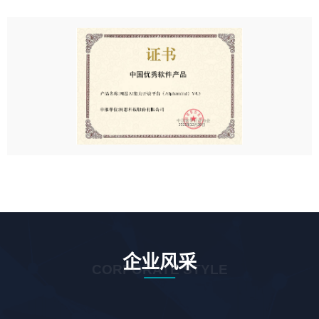
企业风采
CORPORATE STYLE