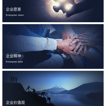
企业愿景
Enterprise vision
企业精神
Enterprise spirit
企业价值观