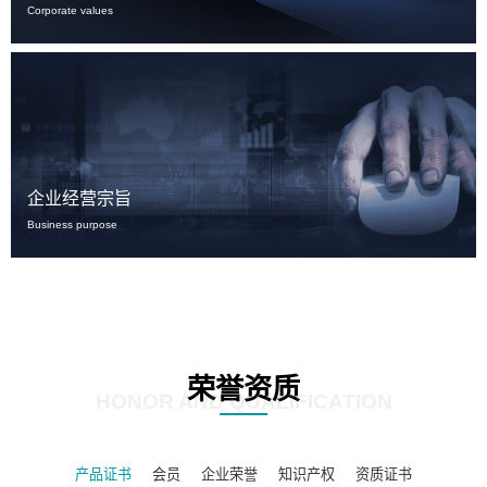
Corporate values
企业经营宗旨
Business purpose
荣誉资质
HONOR AND QUALIFICATION
产品证书
会员
企业荣誉
知识产权
资质证书