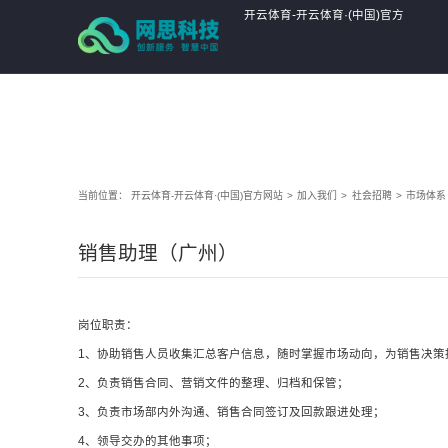
开云体育
开云体育-开云体育·(中国)官方
网站
当前位置：
开云体育-开云体育·(中国)官方网站
>
加入我们
>
社会招聘
>
市场体系
销售助理（广州）
岗位职责：
1、协助销售人员收集汇总客户信息，随时掌握市场动向，为销售决策
2、负责销售合同、营销文件的整理、归档和保管；
3、负责市场部内外沟通、销售合同签订及回款跟进处理；
4、领导交办的其他事项；