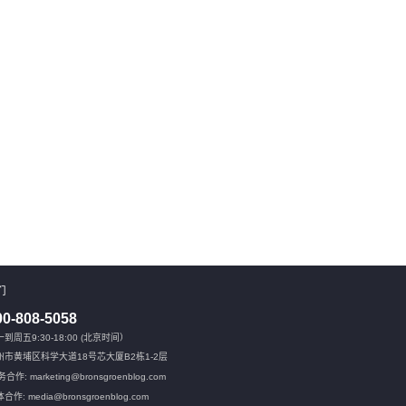
们
00-808-5058
到周五9:30-18:00 (北京时间）
州市黄埔区科学大道18号芯大厦B2栋1-2层
合作: marketing@bronsgroenblog.com
合作: media@bronsgroenblog.com