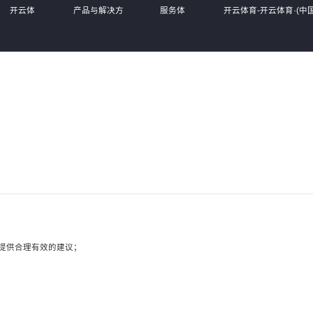
开云体
产品与解决方
服务体
开云体育-开云体育·(中
育
案
系
网站
提供合理有效的建议；