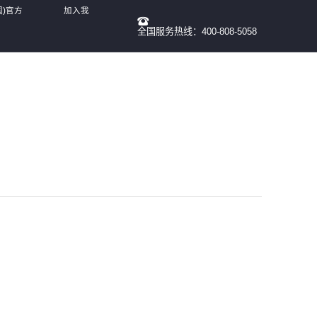
国)官方
加入我
全国服务热线：400-808-5058
们