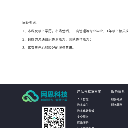
岗位要求：
1、本科及以上学历，市场营销、工商管理等专业毕业，1年以上相关
2、良好的沟通组织协调能力、团队协作能力；
3、富有责任心和较好的服务意识。
产品与解决方案
服务体系
人工智能
服务级别
数字孪生
服务网络
数字化转型解
安全服务
运维服务